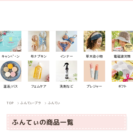
キャンﾍﾟｰン
布ナプキン
インナー
草木染小物
電磁波対策
温活/バス
フェムケア
洗剤など
プレジャー
ギフト
TOP
ふんてぃ・ブラ
ふんてぃ
ふんてぃの商品一覧