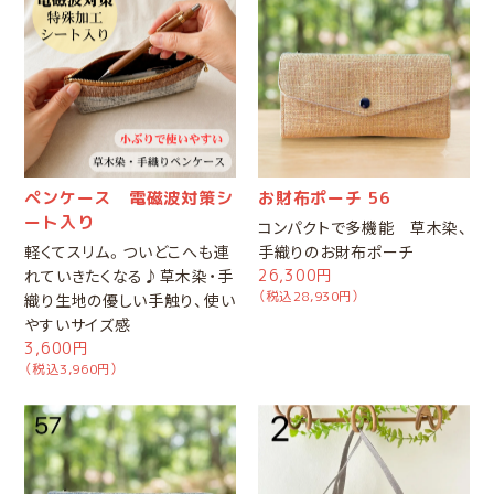
ペンケース 電磁波対策シ
お財布ポーチ 56
ート入り
コンパクトで多機能 草木染、
軽くてスリム。ついどこへも連
手織りのお財布ポーチ
れていきたくなる♪草木染・手
26,300円
（税込28,930円）
織り生地の優しい手触り、使い
やすいサイズ感
3,600円
（税込3,960円）