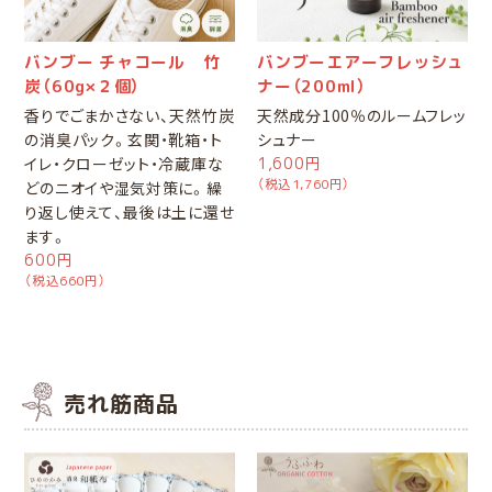
バンブー チャコール 竹
バンブーエアーフレッシュ
炭（60g×２個）
ナー（200ml）
香りでごまかさない、天然竹炭
天然成分100％のルームフレッ
の消臭パック。玄関・靴箱・ト
シュナー
イレ・クローゼット・冷蔵庫な
1,600円
（税込1,760円）
どのニオイや湿気対策に。繰
り返し使えて、最後は土に還せ
ます。
600円
（税込660円）
売れ筋商品