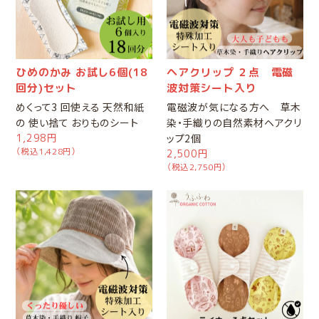
ひめのかみ お試し6個(18
ヘアクリップ ２点 電磁
回分)セット
波対策シート入り
めくって3 回使える 天然和紙
電磁波が気になる方へ 草木
の 使い捨て おりものシート
染・手織りの自然素材ヘアクリ
1,298円
ップ2個
（税込1,428円）
2,500円
（税込2,750円）