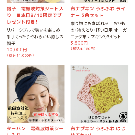
帽子 電磁波対策シート入
布ナプキン うふふわ ライ
り ■本日8/10限定でプ
ナー 3色セット
レゼント付き！
贈り物にも喜ばれる おりも
リバーシブルで装いを楽しめ
の・冷えとり・軽い日用 オーガ
る♪くったりやわらかい癒しの
ニック布ナプキン3点セット
帽子
3,800円
（税込4,180円）
10,000円
（税込11,000円）
ターバン 電磁波対策シー
布ナプキン うふふわ はじ