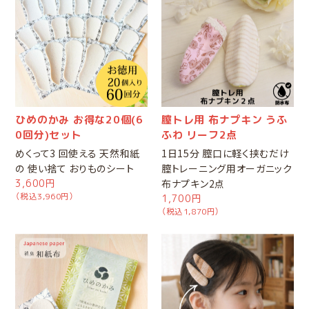
ひめのかみ お得な20個(6
膣トレ用 布ナプキン うふ
0回分)セット
ふわ リーフ2点
めくって3 回使える 天然和紙
1日15分 膣口に軽く挟むだけ
の 使い捨て おりものシート
膣トレーニング用オーガニック
3,600円
布ナプキン2点
（税込3,960円）
1,700円
（税込1,870円）