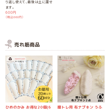
り返し使えて、最後は土に還せ
ます。
600円
（税込660円）
売れ筋商品
ひめのかみ お得な20個(6
膣トレ用 布ナプキン うふ