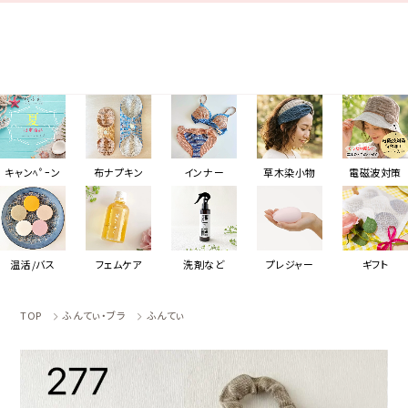
キャンﾍﾟｰン
布ナプキン
インナー
草木染小物
電磁波対策
温活/バス
フェムケア
洗剤など
プレジャー
ギフト
TOP
ふんてぃ・ブラ
ふんてぃ