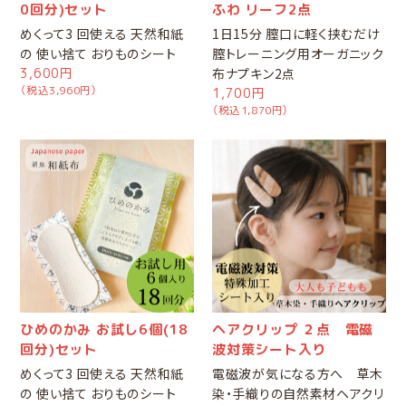
0回分)セット
ふわ リーフ2点
めくって3 回使える 天然和紙
1日15分 膣口に軽く挟むだけ
の 使い捨て おりものシート
膣トレーニング用オーガニック
3,600円
布ナプキン2点
（税込3,960円）
1,700円
（税込1,870円）
ひめのかみ お試し6個(18
ヘアクリップ ２点 電磁
回分)セット
波対策シート入り
めくって3 回使える 天然和紙
電磁波が気になる方へ 草木
の 使い捨て おりものシート
染・手織りの自然素材ヘアクリ