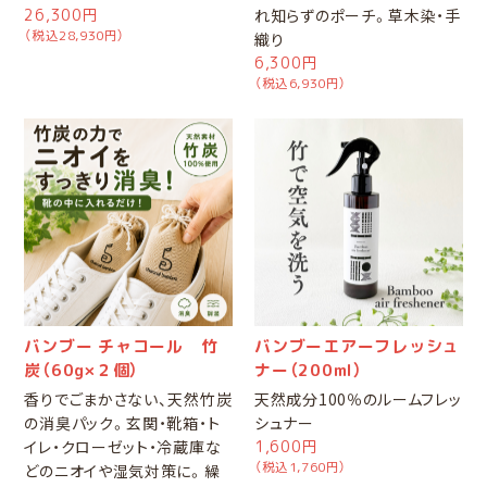
26,300円
れ知らずのポーチ。草木染・手
（税込28,930円）
織り
6,300円
（税込6,930円）
バンブー チャコール 竹
バンブーエアーフレッシュ
炭（60g×２個）
ナー（200ml）
香りでごまかさない、天然竹炭
天然成分100％のルームフレッ
の消臭パック。玄関・靴箱・ト
シュナー
イレ・クローゼット・冷蔵庫な
1,600円
（税込1,760円）
どのニオイや湿気対策に。繰