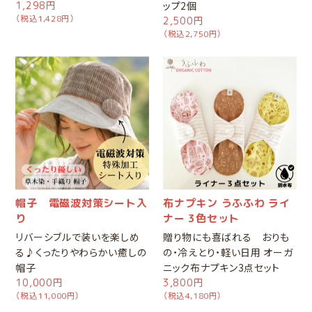
1,298円
ップ2個
（税込1,428円）
2,500円
（税込2,750円）
帽子 電磁波対策シート入
布ナプキン うふふわ ライ
り
ナー 3色セット
リバーシブルで装いを楽しめ
贈り物にも喜ばれる おりも
る♪くったりやわらかい癒しの
の・冷えとり・軽い日用 オーガ
帽子
ニック布ナプキン3点セット
10,000円
3,800円
（税込11,000円）
（税込4,180円）