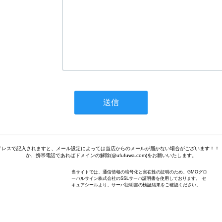
ドレスで記入されますと、メール設定によっては当店からのメールが届かない場合がございます！！ 
か、携帯電話であればドメインの解除(@ufufuwa.com)をお願いいたします。
当サイトでは、通信情報の暗号化と実在性の証明のため、GMOグロ
ーバルサイン株式会社のSSLサーバ証明書を使用しております。 セ
キュアシールより、サーバ証明書の検証結果をご確認ください。