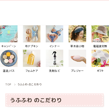
キャンﾍﾟｰン
布ナプキン
インナー
草木染小物
電磁波対策
温活/バス
フェムケア
洗剤など
プレジャー
ギフト
TOP
うふふわ のこだわり
うふふわ のこだわり