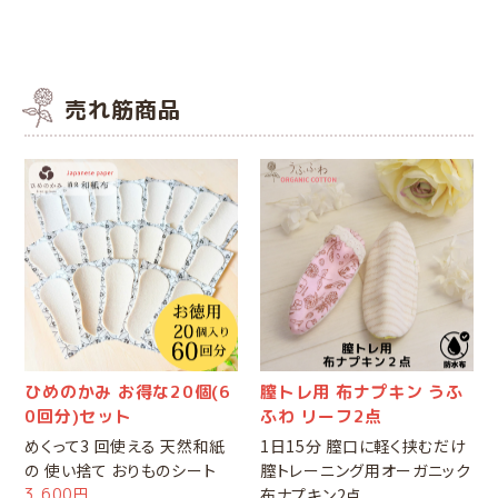
売れ筋商品
ひめのかみ お得な20個(6
膣トレ用 布ナプキン うふ
0回分)セット
ふわ リーフ2点
めくって3 回使える 天然和紙
1日15分 膣口に軽く挟むだけ
の 使い捨て おりものシート
膣トレーニング用オーガニック
3,600円
布ナプキン2点