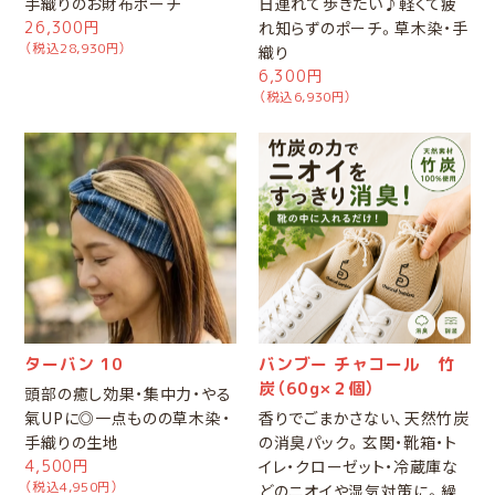
手織りのお財布ポーチ
日連れて歩きたい♪軽くて疲
26,300円
れ知らずのポーチ。草木染・手
（税込28,930円）
織り
6,300円
（税込6,930円）
ターバン 10
バンブー チャコール 竹
炭（60g×２個）
頭部の癒し効果・集中力・やる
氣UPに◎一点ものの草木染・
香りでごまかさない、天然竹炭
手織りの生地
の消臭パック。玄関・靴箱・ト
4,500円
イレ・クローゼット・冷蔵庫な
（税込4,950円）
どのニオイや湿気対策に。繰