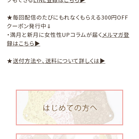
★毎回配信のたびにもれなくもらえる300円OFF
クーポン発行中⇓
・満月と新月に女性性UPコラムが届く
メルマガ登
録はこちら▶
★
送付方法や、送料について詳しくは▶