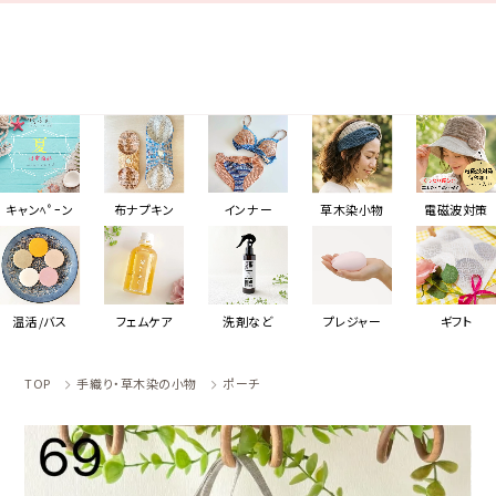
キャンﾍﾟｰン
布ナプキン
インナー
草木染小物
電磁波対策
温活/バス
フェムケア
洗剤など
プレジャー
ギフト
TOP
手織り・草木染の小物
ポーチ