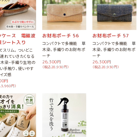
ンケース 電磁波
お財布ポーチ 56
お財布ポーチ 57
策シート入り
コンパクトで多機能 草
コンパクトで多機能 草
木染、手織りのお財布ポ
木染、手織りのお財布ポ
てスリム。ついどこ
ーチ
ーチ
連れていきたくなる
26,300円
26,300円
木染・手織り生地の
（税込28,930円）
（税込28,930円）
い手触り、使いやす
イズ感
600円
3,960円）