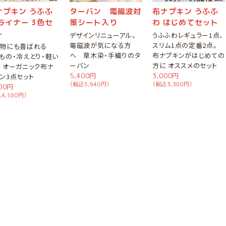
ナプキン うふふ
ターバン 電磁波対
布ナプキン うふふ
 ライナー 3色セ
策シート入り
わ はじめてセット
ト
デザインリニューアル。
うふふわレギュラー1点、
電磁波が気になる方
スリム1点の定番2点。
り物にも喜ばれる
へ 草木染・手織りのタ
布ナプキンがはじめての
もの・冷えとり・軽い
ーバン
方に オススメのセット
 オーガニック布ナ
5,400円
3,000円
ン3点セット
（税込5,940円）
（税込3,300円）
800円
4,180円）