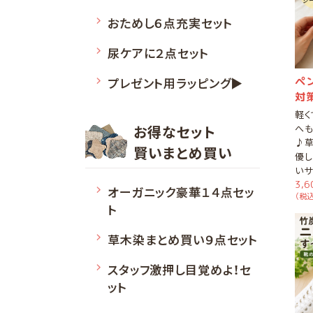
おためし６点充実セット
尿ケアに２点セット
プレゼント用ラッピング▶
ペ
対
軽く
お得なセット
へも
♪草
賢いまとめ買い
優し
いサ
3,
オーガニック豪華１４点セッ
（税込
ト
草木染まとめ買い９点セット
スタッフ激押し目覚めよ！セ
ット