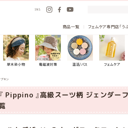
SNS
商品一覧
フェムケア専門店「う
草木染小物
電磁波対策
温活/バス
フェムケア
ナプキン
『 Pippino 』高級スーツ柄 ジェンダ
覧