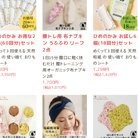
めのかみ お得な2
膣トレ用 布ナプキ
ひめのかみ お試し6
(60回分)セット
ン うふふわ リーフ
個(18回分)セット
2点
って3 回使える 天然
めくって3 回使える 天然
 の 使い捨て おりも
和紙 の 使い捨て おりも
1日15分 膣口に軽く挟
ート
のシート
むだけ 膣トレーニング
600円
1,298円
用オーガニック布ナプキ
3,960円）
（税込1,428円）
ン2点
1,700円
（税込1,870円）