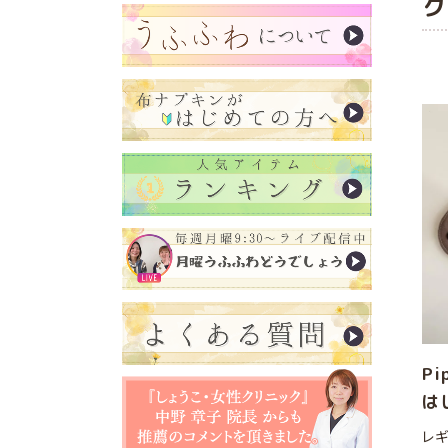
ク
P
は
レギ