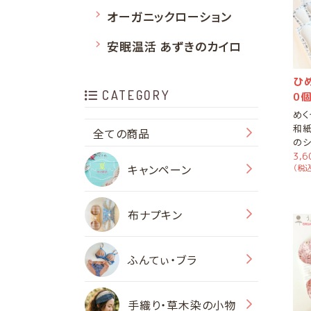
オーガニックローション
安眠温活 あずきのカイロ
ひ
CATEGORY
0個
めく
和紙
全ての商品
のシ
3,
キャンペーン
（税込
布ナプキン
ふんてぃ・ブラ
手織り・草木染の小物