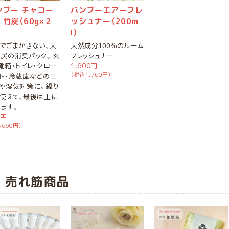
ンブー チャコー
バンブーエアーフレ
竹炭（60g×２
ッシュナー（200m
l）
でごまかさない、天
天然成分100％のルーム
炭の消臭パック。玄
フレッシュナー
靴箱・トイレ・クロー
1,600円
（税込1,760円）
ト・冷蔵庫などのニ
や湿気対策に。繰り
使えて、最後は土に
ます。
0円
660円）
売れ筋商品