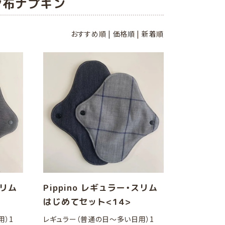
ン布ナプキン
おすすめ順
|
価格順
|
新着順
スリム
Pippino レギュラー・スリム
はじめてセット<14>
用）1
レギュラー（普通の日～多い日用）1