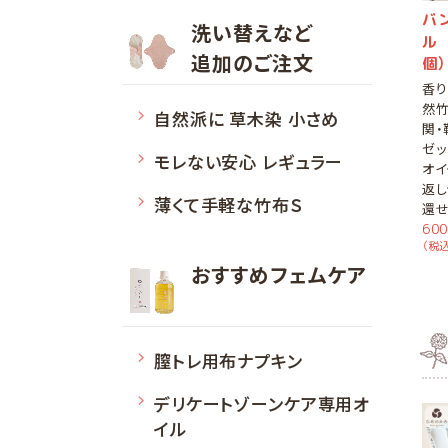
バ
洗い替えなど
ル 
追加のご注文
個）
香り
然竹
自然派に 草木染 小さめ
関・
ゼッ
モレない安心 レギュラー
オイ
返し
薄くて手軽な竹布Ｓ
還せ
60
（税込
おすすめフェムケア
膣トレ用布ナプキン
デリケートゾーンケア専用オ
イル