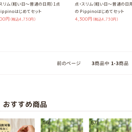
スリム（軽い日～普通の日用）1点
点・スリム（軽い日～普通の日用
Pippinoはじめてセット
の Pippinoはじめてセット
300円
4,300円
（税込4,730円）
（税込4,730円）
前のページ
3
商品中
1-3
商品
おすすめ商品