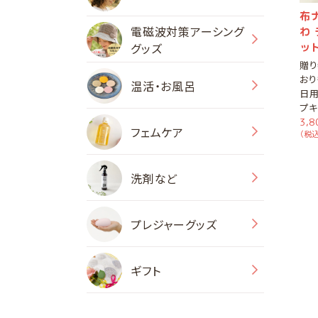
布
電磁波対策アーシング
わ
グッズ
ッ
贈
おり
温活・お風呂
日用
プキ
3,
フェムケア
（税込
洗剤など
プレジャーグッズ
ギフト