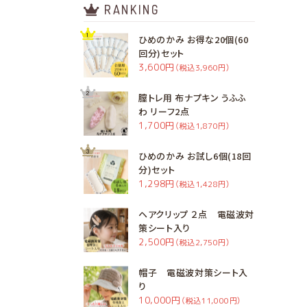
RANKING
ひめのかみ お得な20個(60
回分)セット
3,600円
（税込3,960円）
膣トレ用 布ナプキン うふふ
わ リーフ2点
1,700円
（税込1,870円）
ひめのかみ お試し6個(18回
分)セット
1,298円
（税込1,428円）
ヘアクリップ ２点 電磁波対
策シート入り
2,500円
（税込2,750円）
帽子 電磁波対策シート入
り
10,000円
（税込11,000円）