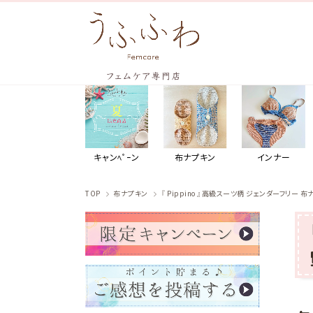
キャンﾍﾟｰン
布ナプキン
インナー
TOP
布ナプキン
『 Pippino 』高級スーツ柄 ジェンダーフリー 布